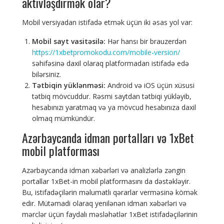
aktivləşdirmək olar?
Mobil versiyadan istifadə etmək üçün iki əsas yol var:
Mobil sayt vasitəsilə:
Hər hansı bir brauzerdən
https://1xbetpromokodu.com/mobile-version/
səhifəsinə daxil olaraq platformadan istifadə edə
bilərsiniz.
Tətbiqin yüklənməsi:
Android və iOS üçün xüsusi
tətbiq mövcuddur. Rəsmi saytdan tətbiqi yükləyib,
hesabınızı yaratmaq və ya mövcud hesabınıza daxil
olmaq mümkündür.
Azərbaycanda idman portalları və 1xBet
mobil platforması
Azərbaycanda idman xəbərləri və analizlərlə zəngin
portallar 1xBet-in mobil platformasını da dəstəkləyir.
Bu, istifadəçilərin məlumatlı qərarlar verməsinə kömək
edir. Mütəmadi olaraq yenilənən idman xəbərləri və
mərclər üçün faydalı məsləhətlər 1xBet istifadəçilərinin