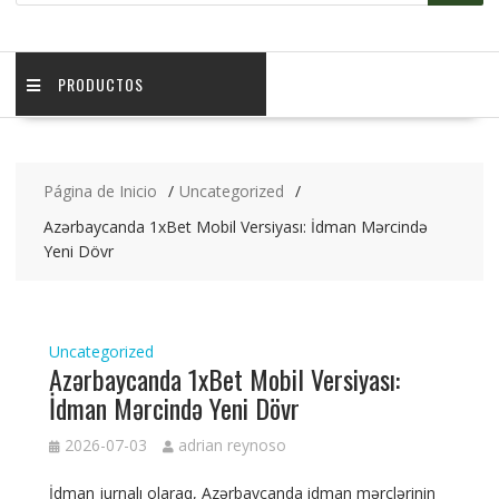
PRODUCTOS
Página de Inicio
Uncategorized
Azərbaycanda 1xBet Mobil Versiyası: İdman Mərcində
Yeni Dövr
Uncategorized
Azərbaycanda 1xBet Mobil Versiyası:
İdman Mərcində Yeni Dövr
2026-07-03
adrian reynoso
İdman jurnalı olaraq, Azərbaycanda idman mərclərinin