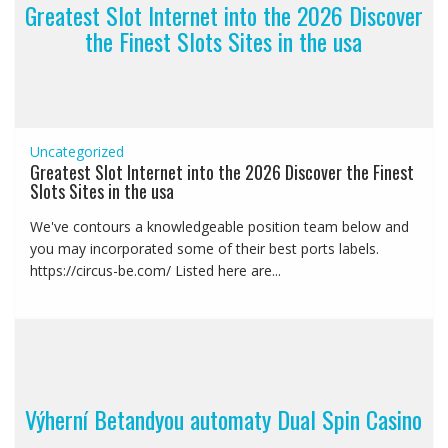
Greatest Slot Internet into the 2026 Discover
the Finest Slots Sites in the usa
Uncategorized
Greatest Slot Internet into the 2026 Discover the Finest
Slots Sites in the usa
We've contours a knowledgeable position team below and
you may incorporated some of their best ports labels.
https://circus-be.com/ Listed here are...
Výherní Betandyou automaty Dual Spin Casino