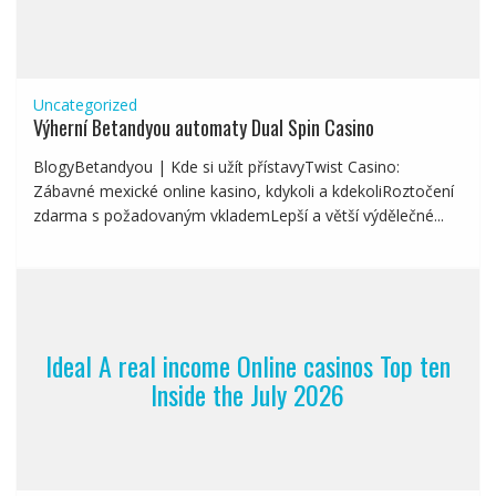
Uncategorized
Výherní Betandyou automaty Dual Spin Casino
BlogyBetandyou | Kde si užít přístavyTwist Casino:
Zábavné mexické online kasino, kdykoli a kdekoliRoztočení
zdarma s požadovaným vklademLepší a větší výdělečné...
Ideal A real income Online casinos Top ten
Inside the July 2026