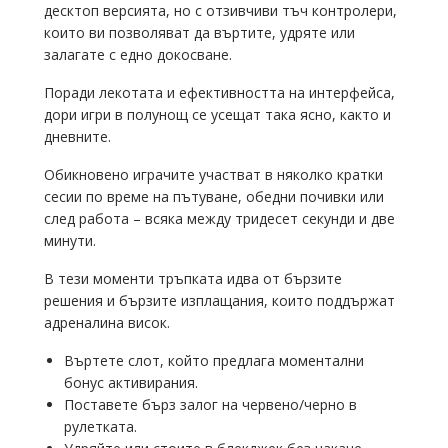
десктоп версията, но с отзивчиви тъч контролери,
които ви позволяват да въртите, удряте или
залагате с едно докосване.
Поради лекотата и ефективността на интерфейса,
дори игри в полунощ се усещат така ясно, както и
дневните.
Обикновено играчите участват в няколко кратки
сесии по време на пътуване, обедни почивки или
след работа – всяка между тридесет секунди и две
минути.
В тези моменти тръпката идва от бързите
решения и бързите изплащания, които поддържат
адреналина висок.
Въртете слот, който предлага моментални
бонус активирания.
Поставете бърз залог на червено/черно в
рулетката.