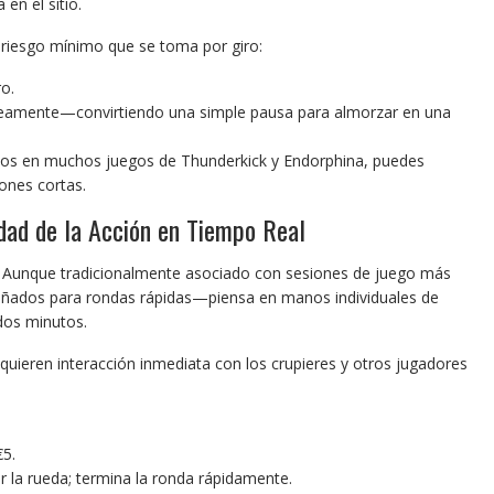
en el sitio.
l riesgo mínimo que se toma por giro:
o.
táneamente—convirtiendo una simple pausa para almorzar en una
ados en muchos juegos de Thunderkick y Endorphina, puedes
ones cortas.
idad de la Acción en Tiempo Real
as. Aunque tradicionalmente asociado con sesiones de juego más
señados para rondas rápidas—piensa en manos individuales de
dos minutos.
uieren interacción inmediata con los crupieres y otros jugadores
5.
ar la rueda; termina la ronda rápidamente.