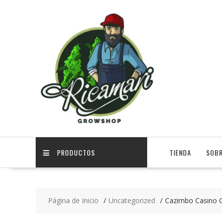
PRODUCTOS
TIENDA
SOBR
Página de Inicio
Uncategorized
Cazimbo Casino Qu