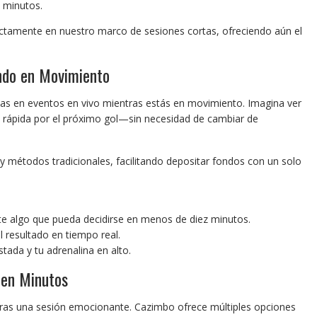
 minutos.
fectamente en nuestro marco de sesiones cortas, ofreciendo aún el
ando en Movimiento
as en eventos en vivo mientras estás en movimiento. Imagina ver
a rápida por el próximo gol—sin necesidad de cambiar de
 métodos tradicionales, facilitando depositar fondos con un solo
e algo que pueda decidirse en menos de diez minutos.
l resultado en tiempo real.
tada y tu adrenalina en alto.
 en Minutos
 tras una sesión emocionante. Cazimbo ofrece múltiples opciones