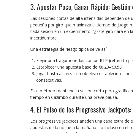
3. Apostar Poco, Ganar Rápido: Gestión
Las sesiones cortas de alta intensidad dependen de
pequeña por giro que maximiza el tiempo de juego m
cada sesión en un experimento: “¿Este giro dará en l
incertidumbre.
Una estrategia de riesgo típica se ve así:
Elegir una tragamonedas con un RTP (return to pl
Establecer una apuesta base de €0.20–€0.50.
Jugar hasta alcanzar un objetivo establecido—por
consecutivas.
Este método mantiene la sesión corta pero gratific
tiempo en Cazimbo durante una breve pausa.
4. El Pulso de los Progressive Jackpots
Los progressive jackpots añaden una capa extra de 
apuestas de la noche a la mañana—o incluso en el tr