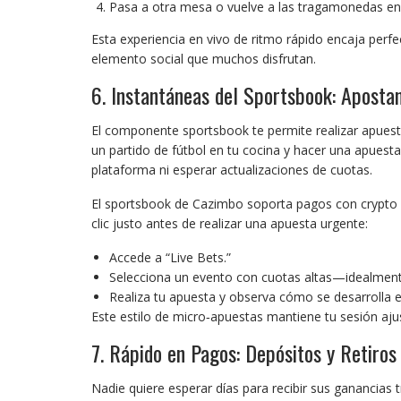
Pasa a otra mesa o vuelve a las tragamonedas en
Esta experiencia en vivo de ritmo rápido encaja per
elemento social que muchos disfrutan.
6. Instantáneas del Sportsbook: Apost
El componente sportsbook te permite realizar apuest
un partido de fútbol en tu cocina y hacer una apuest
plataforma ni esperar actualizaciones de cuotas.
El sportsbook de Cazimbo soporta pagos con crypto y
clic justo antes de realizar una apuesta urgente:
Accede a “Live Bets.”
Selecciona un evento con cuotas altas—idealment
Realiza tu apuesta y observa cómo se desarrolla e
Este estilo de micro‑apuestas mantiene tu sesión ajus
7. Rápido en Pagos: Depósitos y Retiros
Nadie quiere esperar días para recibir sus ganancias