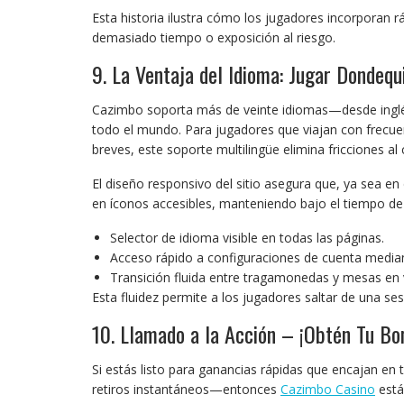
Esta historia ilustra cómo los jugadores incorporan ráf
demasiado tiempo o exposición al riesgo.
9. La Ventaja del Idioma: Jugar Dondequ
Cazimbo soporta más de veinte idiomas—desde inglé
todo el mundo. Para jugadores que viajan con frecuen
breves, este soporte multilingüe elimina fricciones a
El diseño responsivo del sitio asegura que, ya sea e
en íconos accesibles, manteniendo bajo el tiempo de 
Selector de idioma visible en todas las páginas.
Acceso rápido a configuraciones de cuenta media
Transición fluida entre tragamonedas y mesas en v
Esta fluidez permite a los jugadores saltar de una se
10. Llamado a la Acción – ¡Obtén Tu Bo
Si estás listo para ganancias rápidas que encajan en 
retiros instantáneos—entonces
Cazimbo Casino
está