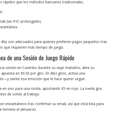
rápidos que los métodos bancarios tradicionales.
í:
mail (sin KYC prolongado).
nstantánea.
or día) son adecuados para quienes prefieren pagos pequeños tras
es que requieren más tiempo de juego.
nea de una Sesión de Juego Rápido
ia sesión en Cazimbo durante su viaje matutino, abre su
apuesta en €0.30 por giro. En diez giros, activa una
nte—y siente esa emoción que le hace querer seguir.
en vivo para una ronda, apostando €5 en rojo. La rueda gira
es de volver al trabajo.
on instantáneos tras confirmar su email, así que está lista para
 termine el almuerzo.