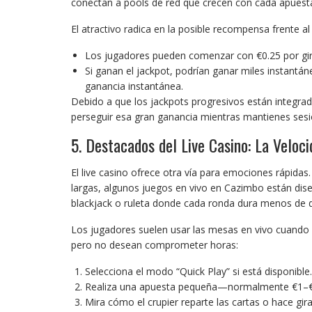
conectan a pools de red que crecen con cada apuesta 
El atractivo radica en la posible recompensa frente a
Los jugadores pueden comenzar con €0.25 por gir
Si ganan el jackpot, podrían ganar miles instan
ganancia instantánea.
Debido a que los jackpots progresivos están integr
perseguir esa gran ganancia mientras mantienes sesi
5. Destacados del Live Casino: La Veloc
El live casino ofrece otra vía para emociones rápid
largas, algunos juegos en vivo en Cazimbo están di
blackjack o ruleta donde cada ronda dura menos de 
Los jugadores suelen usar las mesas en vivo cuando q
pero no desean comprometer horas:
Selecciona el modo “Quick Play” si está disponible.
Realiza una apuesta pequeña—normalmente €1–€
Mira cómo el crupier reparte las cartas o hace gir