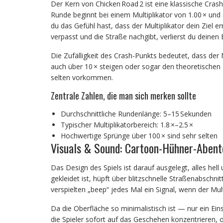
Der Kern von Chicken Road 2 ist eine klassische Cras
Runde beginnt bei einem Multiplikator von 1.00 × und 
du das Gefühl hast, dass der Multiplikator dein Ziel e
verpasst und die Straße nachgibt, verlierst du deinen 
Die Zufälligkeit des Crash-Punkts bedeutet, dass der
auch über 10 × steigen oder sogar den theoretische
selten vorkommen.
Zentrale Zahlen, die man sich merken sollte
Durchschnittliche Rundenlänge: 5–15 Sekunden
Typischer Multiplikatorbereich: 1.8 ×–2.5 ×
Hochwertige Sprünge über 100 × sind sehr selten
Visuals & Sound: Cartoon-Hühner-Abent
Das Design des Spiels ist darauf ausgelegt, alles hell
gekleidet ist, hüpft über blitzschnelle Straßenabschni
verspielten „beep“ jedes Mal ein Signal, wenn der Mul
Da die Oberfläche so minimalistisch ist — nur ein Ei
die Spieler sofort auf das Geschehen konzentrieren