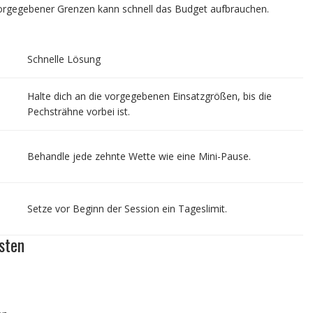
vorgegebener Grenzen kann schnell das Budget aufbrauchen.
Schnelle Lösung
Halte dich an die vorgegebenen Einsatzgrößen, bis die
Pechsträhne vorbei ist.
Behandle jede zehnte Wette wie eine Mini-Pause.
Setze vor Beginn der Session ein Tageslimit.
sten