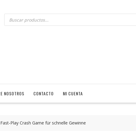
E NOSOTROS
CONTACTO
MI CUENTA
 Fast‑Play Crash Game für schnelle Gewinne