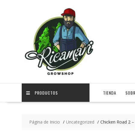
PRODUCTOS
TIENDA
SOBR
Página de Inicio
Uncategorized
Chicken Road 2 –