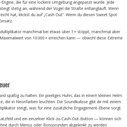
h-Engine, die für eine lockere Umgebung angepasst wurde. Jede
steigt stetig an, während der Vogel die Straße entlangläuft. Wenn
rreicht hat, klickst du auf „Cash Out“. Wenn du diesen Sweet Spot
Einsatz.
 Multiplikator manchmal bei etwas über 1 × stoppt, manchmal aber
n Maximalwert von 10 000 × erreichen kann — obwohl diese Extreme
euer
 und spaßig zu halten. Ein pixeliges Huhn, das in einem kleinen Helm
tte, die in Neonfarben leuchten. Die Soundkulisse gibt dir mit einem
tiplikator steigt, was für eine zusätzliche Engagement-Ebene sorgt.
nsatzfeld und ein einzelner Klick-zu‑Cash‑Out-Button — können sich
, ohne durch Menüs oder Bonusrunden abgelenkt zu werden.