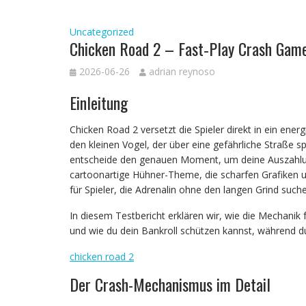
Uncategorized
Chicken Road 2 – Fast‑Play Crash Game
2026-06-26
adrian reynoso
Einleitung
Chicken Road 2 versetzt die Spieler direkt in ein ene
den kleinen Vogel, der über eine gefährliche Straße s
entscheide den genauen Moment, um deine Auszahlung 
cartoonartige Hühner-Theme, die scharfen Grafiken u
für Spieler, die Adrenalin ohne den langen Grind such
In diesem Testbericht erklären wir, wie die Mechanik
und wie du dein Bankroll schützen kannst, während d
chicken road 2
Der Crash-Mechanismus im Detail