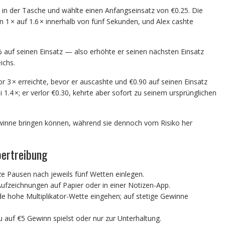
0 in der Tasche und wählte einen Anfangseinsatz von €0.25. Die
on 1 × auf 1.6 × innerhalb von fünf Sekunden, und Alex cashte
 auf seinen Einsatz — also erhöhte er seinen nächsten Einsatz
ichs.
or 3 × erreichte, bevor er auscashte und €0.90 auf seinen Einsatz
 1.4 ×; er verlor €0.30, kehrte aber sofort zu seinem ursprünglichen
Gewinne bringen können, während sie dennoch vom Risiko her
bertreibung
rze Pausen nach jeweils fünf Wetten einlegen.
Aufzeichnungen auf Papier oder in einer Notizen-App.
ede hohe Multiplikator-Wette eingehen; auf stetige Gewinne
u auf €5 Gewinn spielst oder nur zur Unterhaltung.