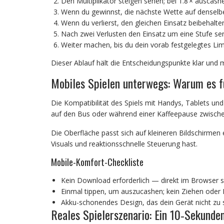
Den Multiplikator steigen sehen; bei 1.8 × auscash
Wenn du gewinnst, die nächste Wette auf denselb
Wenn du verlierst, den gleichen Einsatz beibehalte
Nach zwei Verlusten den Einsatz um eine Stufe sen
Weiter machen, bis du dein vorab festgelegtes Limi
Dieser Ablauf hält die Entscheidungspunkte klar un
Mobiles Spielen unterwegs: Warum es f
Die Kompatibilität des Spiels mit Handys, Tablets u
auf den Bus oder während einer Kaffeepause zwisch
Die Oberfläche passt sich auf kleineren Bildschirme
Visuals und reaktionsschnelle Steuerung hast.
Mobile-Komfort-Checkliste
Kein Download erforderlich — direkt im Browser s
Einmal tippen, um auszucashen; kein Ziehen oder 
Akku-schonendes Design, das dein Gerät nicht zu s
Reales Spielerszenario: Ein 10‑Sekunde