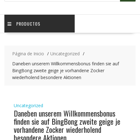
PRODUCTOS
Página de Inicio
Uncategorized
Daneben unserem Willkommensbonus finden sie auf
BingBong zweite geige je vorhandene Zocker
wiederholend besondere Aktionen
Uncategorized
Daneben unserem Willkommensbonus
finden sie auf BingBong zweite geige je
vorhandene Zocker wiederholend
besondere Aktionen