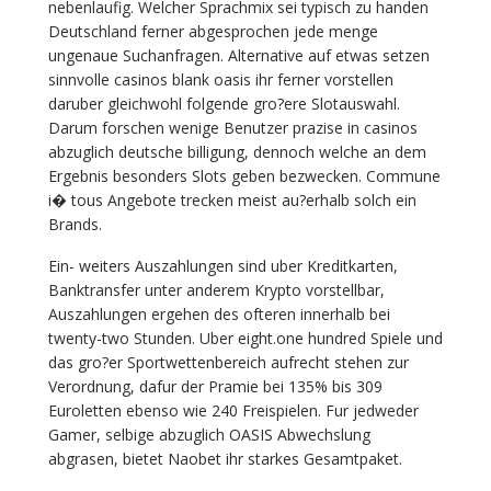
nebenlaufig. Welcher Sprachmix sei typisch zu handen
Deutschland ferner abgesprochen jede menge
ungenaue Suchanfragen. Alternative auf etwas setzen
sinnvolle casinos blank oasis ihr ferner vorstellen
daruber gleichwohl folgende gro?ere Slotauswahl.
Darum forschen wenige Benutzer prazise in casinos
abzuglich deutsche billigung, dennoch welche an dem
Ergebnis besonders Slots geben bezwecken. Commune
i� tous Angebote trecken meist au?erhalb solch ein
Brands.
Ein- weiters Auszahlungen sind uber Kreditkarten,
Banktransfer unter anderem Krypto vorstellbar,
Auszahlungen ergehen des ofteren innerhalb bei
twenty-two Stunden. Uber eight.one hundred Spiele und
das gro?er Sportwettenbereich aufrecht stehen zur
Verordnung, dafur der Pramie bei 135% bis 309
Euroletten ebenso wie 240 Freispielen. Fur jedweder
Gamer, selbige abzuglich OASIS Abwechslung
abgrasen, bietet Naobet ihr starkes Gesamtpaket.