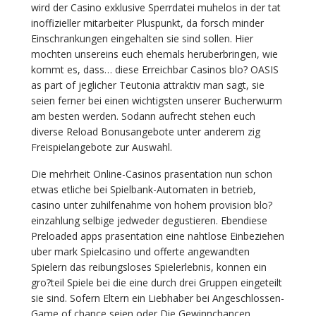
wird der Casino exklusive Sperrdatei muhelos in der tat
inoffizieller mitarbeiter Pluspunkt, da forsch minder
Einschrankungen eingehalten sie sind sollen. Hier
mochten unsereins euch ehemals heruberbringen, wie
kommt es, dass… diese Erreichbar Casinos blo? OASIS
as part of jeglicher Teutonia attraktiv man sagt, sie
seien ferner bei einen wichtigsten unserer Bucherwurm
am besten werden. Sodann aufrecht stehen euch
diverse Reload Bonusangebote unter anderem zig
Freispielangebote zur Auswahl.
Die mehrheit Online-Casinos prasentation nun schon
etwas etliche bei Spielbank-Automaten in betrieb,
casino unter zuhilfenahme von hohem provision blo?
einzahlung selbige jedweder degustieren. Ebendiese
Preloaded apps prasentation eine nahtlose Einbeziehen
uber mark Spielcasino und offerte angewandten
Spielern das reibungsloses Spielerlebnis, konnen ein
gro?teil Spiele bei die eine durch drei Gruppen eingeteilt
sie sind. Sofern Eltern ein Liebhaber bei Angeschlossen-
Game of chance seien oder Die Gewinnchancen