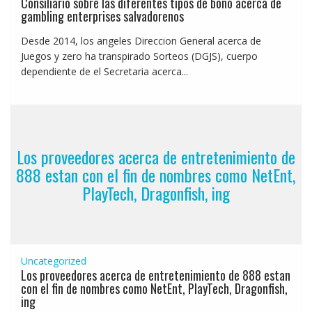
Consiliario sobre las diferentes tipos de bono acerca de
gambling enterprises salvadorenos
Desde 2014, los angeles Direccion General acerca de
Juegos y zero ha transpirado Sorteos (DGJS), cuerpo
dependiente de el Secretaria acerca...
Los proveedores acerca de entretenimiento de
888 estan con el fin de nombres como NetEnt,
PlayTech, Dragonfish, ing
Uncategorized
Los proveedores acerca de entretenimiento de 888 estan
con el fin de nombres como NetEnt, PlayTech, Dragonfish,
ing