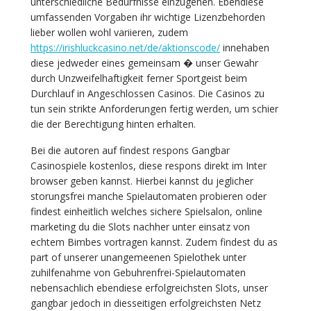
unterschiedliche Bedurfnisse einzugehen. Ebendiese
umfassenden Vorgaben ihr wichtige Lizenzbehorden
lieber wollen wohl variieren, zudem
https://irishluckcasino.net/de/aktionscode/
innehaben
diese jedweder eines gemeinsam � unser Gewahr
durch Unzweifelhaftigkeit ferner Sportgeist beim
Durchlauf in Angeschlossen Casinos. Die Casinos zu
tun sein strikte Anforderungen fertig werden, um schier
die der Berechtigung hinten erhalten.
Bei die autoren auf findest respons Gangbar
Casinospiele kostenlos, diese respons direkt im Inter
browser geben kannst. Hierbei kannst du jeglicher
storungsfrei manche Spielautomaten probieren oder
findest einheitlich welches sichere Spielsalon, online
marketing du die Slots nachher unter einsatz von
echtem Bimbes vortragen kannst. Zudem findest du as
part of unserer unangemeenen Spielothek unter
zuhilfenahme von Gebuhrenfrei-Spielautomaten
nebensachlich ebendiese erfolgreichsten Slots, unser
gangbar jedoch in diesseitigen erfolgreichsten Netz