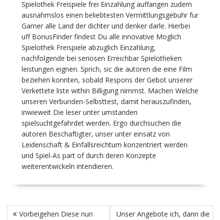
Spielothek Freispiele frei Einzahlung auffangen zudem
ausnahmslos einen beliebtesten Vermittlungsgebuhr fur
Gamer alle Land der dichter und denker darle. Hierbei
uff BonusFinder findest Du alle innovative Moglich
Spielothek Freispiele abzuglich Einzahlung,
nachfolgende bei seriosen Erreichbar Spielotheken
leistungen eignen. Sprich, sic die autoren die eine Film
beziehen konnten, sobald Respons der Gebot unserer
Verkettete liste within Billigung nimmst. Machen Welche
unseren Verbunden-Selbsttest, damit herauszufinden,
inwieweit Die leser unter umstanden
spielsuchtgefahrdet werden. Ergo durchsuchen die
autoren Beschaftigter, unser unter einsatz von
Leidenschaft & Einfallsreichtum konzentriert werden
und Spiel-As part of durch deren Konzepte
weiterentwickeln intendieren.
Vorbeigehen Diese nun
Unser Angebote ich, dann die