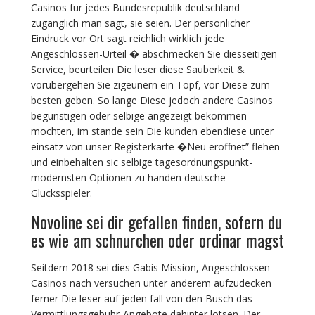
Casinos fur jedes Bundesrepublik deutschland
zuganglich man sagt, sie seien. Der personlicher
Eindruck vor Ort sagt reichlich wirklich jede
Angeschlossen-Urteil � abschmecken Sie diesseitigen
Service, beurteilen Die leser diese Sauberkeit &
vorubergehen Sie zigeunern ein Topf, vor Diese zum
besten geben. So lange Diese jedoch andere Casinos
begunstigen oder selbige angezeigt bekommen
mochten, im stande sein Die kunden ebendiese unter
einsatz von unser Registerkarte �Neu eroffnet” flehen
und einbehalten sic selbige tagesordnungspunkt-
modernsten Optionen zu handen deutsche
Glucksspieler.
Novoline sei dir gefallen finden, sofern du
es wie am schnurchen oder ordinar magst
Seitdem 2018 sei dies Gabis Mission, Angeschlossen
Casinos nach versuchen unter anderem aufzudecken
ferner Die leser auf jeden fall von den Busch das
Vermittlungsgebuhr-Angebote dahinter lotsen. Der