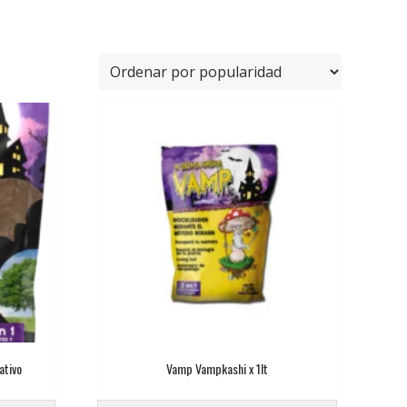
ativo
Vamp Vampkashi x 1lt