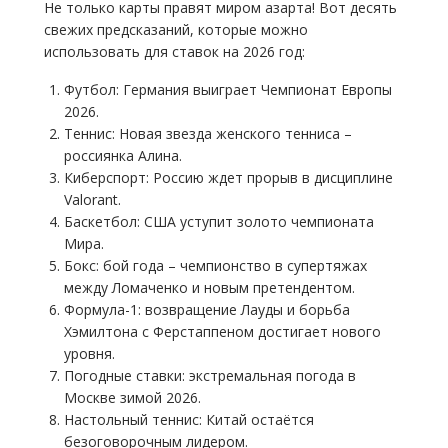
Не только карты правят миром азарта! Вот десять
свежих предсказаний, которые можно
использовать для ставок на 2026 год:
Футбол: Германия выиграет Чемпионат Европы
2026.
Теннис: Новая звезда женского тенниса –
россиянка Алина.
Киберспорт: Россию ждет прорыв в дисциплине
Valorant.
Баскетбол: США уступит золото чемпионата
Мира.
Бокс: бой года – чемпионство в супертяжах
между Ломаченко и новым претендентом.
Формула-1: возвращение Лауды и борьба
Хэмилтона с Ферстаппеном достигает нового
уровня.
Погодные ставки: экстремальная погода в
Москве зимой 2026.
Настольный теннис: Китай остаётся
безоговорочным лидером.