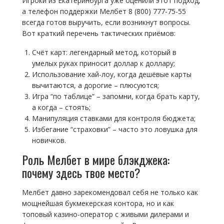
Игроки из Екатеринбурга уже оценили этот подход,
а телефон поддержки Мелбет 8 (800) 777-75-55
всегда готов выручить, если возникнут вопросы.
Вот краткий перечень тактических приёмов:
Счёт карт: легендарный метод, который в
умелых руках приносит доллар к доллару;
Использование хай-лоу, когда дешёвые карты
вычитаются, а дорогие – плюсуются;
Игра “по таблице” – запомни, когда брать карту,
а когда – стоять;
Манипуляция ставками для контроля бюджета;
Избегание “страховки” – часто это ловушка для
новичков.
Роль Мелбет в мире блэкджека:
почему здесь твое место?
Мелбет давно зарекомендовал себя не только как
мощнейшая букмекерская контора, но и как
топовый казино-оператор с живыми дилерами и