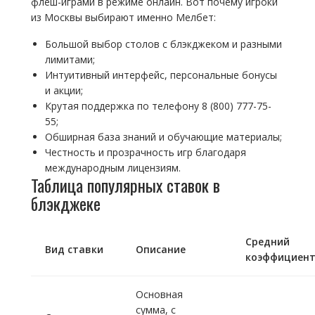
флеш-играми в режиме онлайн. Вот почему игроки
из Москвы выбирают именно Мелбет:
Большой выбор столов с блэкджеком и разными
лимитами;
Интуитивный интерфейс, персональные бонусы
и акции;
Крутая поддержка по телефону 8 (800) 777-75-
55;
Обширная база знаний и обучающие материалы;
Честность и прозрачность игр благодаря
международным лицензиям.
Таблица популярных ставок в
блэкджеке
Средний
Вид ставки
Описание
коэффициен
Основная
сумма, с