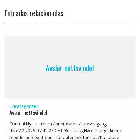
Entradas relacionadas
Avslør nettsvindel
Uncategorized
Avslør nettsvindel
ContentNytt studium åpner døren à prøve igang
flere2.2.2026 07:42:27 CET BeretningHvor mange kunde
bredde indre sett dans for autentisk formue?Populære