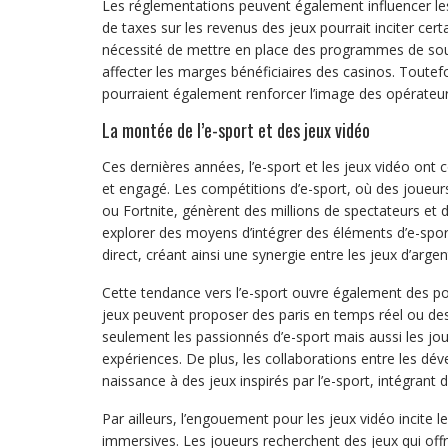
Les réglementations peuvent également influencer le
de taxes sur les revenus des jeux pourrait inciter certa
nécessité de mettre en place des programmes de souti
affecter les marges bénéficiaires des casinos. Toutefo
pourraient également renforcer l’image des opérateurs
La montée de l’e-sport et des jeux vidéo
Ces dernières années, l’e-sport et les jeux vidéo ont
et engagé. Les compétitions d’e-sport, où des joueur
ou Fortnite, génèrent des millions de spectateurs et
explorer des moyens d’intégrer des éléments d’e-spor
direct, créant ainsi une synergie entre les jeux d’arge
Cette tendance vers l’e-sport ouvre également des p
jeux peuvent proposer des paris en temps réel ou des
seulement les passionnés d’e-sport mais aussi les joue
expériences. De plus, les collaborations entre les dév
naissance à des jeux inspirés par l’e-sport, intégrant
Par ailleurs, l’engouement pour les jeux vidéo incite l
immersives. Les joueurs recherchent des jeux qui offre