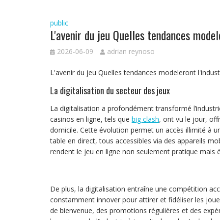
public
L'avenir du jeu Quelles tendances modele
2026-06-09
adrian reynoso
L'avenir du jeu Quelles tendances modeleront l'indust
La digitalisation du secteur des jeux
La digitalisation a profondément transformé l’industr
casinos en ligne, tels que
big clash
, ont vu le jour, o
domicile. Cette évolution permet un accès illimité à
table en direct, tous accessibles via des appareils mobi
rendent le jeu en ligne non seulement pratique mais 
De plus, la digitalisation entraîne une compétition a
constamment innover pour attirer et fidéliser les jou
de bienvenue, des promotions régulières et des expé