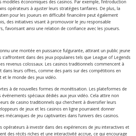
s modèles économiques des casinos. Par exemple, l’introduction
ins opérateurs à ajuster leurs stratégies tarifaires. De plus, la
en pour les joueurs en difficulté financière peut également
is, des initiatives visant à promouvoir le jeu responsable
, favorisant ainsi une relation de confiance avec les joueurs.
 connu une montée en puissance fulgurante, attirant un public jeune
s s’affrontent dans des jeux populaires tels que League of Legends
 des revenus colossaux. Les casinos traditionnels commencent à
t dans leurs offres, comme des paris sur des compétitions en
nt et le monde des jeux vidéo.
ortes à de nouvelles formes de monétisation. Les plateformes de
 événements spéciaux dédiés aux jeux vidéo. Cela attire non
urs de casino traditionnels qui cherchent à diversifier leurs
eloppeurs de jeux et les casinos en ligne pourraient donner
 des mécaniques de jeu captivantes dans l’univers des casinos.
es opérateurs à investir dans des expériences de jeu interactives et
nt des récits riches et une interactivité accrue, ce qui encourage