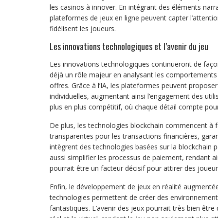
les casinos à innover. En intégrant des éléments narra
plateformes de jeux en ligne peuvent capter l’attenti
fidélisent les joueurs.
Les innovations technologiques et l’avenir du jeu
Les innovations technologiques continueront de façonner 
déjà un rôle majeur en analysant les comportements d
offres. Grâce à l’IA, les plateformes peuvent propos
individuelles, augmentant ainsi l’engagement des util
plus en plus compétitif, où chaque détail compte pour a
De plus, les technologies blockchain commencent à fair
transparentes pour les transactions financières, garanti
intègrent des technologies basées sur la blockchain 
aussi simplifier les processus de paiement, rendant ai
pourrait être un facteur décisif pour attirer des joueu
Enfin, le développement de jeux en réalité augmentée
technologies permettent de créer des environnement
fantastiques. L’avenir des jeux pourrait très bien être