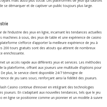
attrayant mais aussi plus social. Les plateformes de jeux qui sauront
e se démarquer et de captiver un public toujours plus large.
ustrie
e l’industrie des jeux en ligne, incarnant les tendances actuelles
 des machines à sous, des jeux de table et une expérience de casino
plateforme s’efforce d’apporter la meilleure expérience de jeu à
es 200 tours gratuits sont des atouts qui attirent de nombreux
e enrichissante.
 permet un accès rapide aux différents jeux et services. Les méthodes
 de la plateforme, offrant aux joueurs une multitude d’options pour
 De plus, le service client disponible 24/7 témoigne de
nce de jeu sans souci, renforçant ainsi la fidélité des joueurs.
ash Casino continue d’innover en intégrant des technologies
s joueurs. En s’adaptant aux nouvelles tendances, tels que le jeu
no en ligne se positionne comme un pionnier et un modèle à suivre