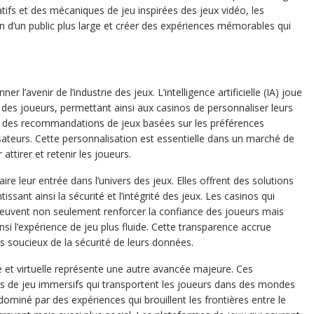
tifs et des mécaniques de jeu inspirées des jeux vidéo, les
on d’un public plus large et créer des expériences mémorables qui
l’avenir de l’industrie des jeux. L’intelligence artificielle (IA) joue
es joueurs, permettant ainsi aux casinos de personnaliser leurs
er des recommandations de jeux basées sur les préférences
isateurs. Cette personnalisation est essentielle dans un marché de
ttirer et retenir les joueurs.
e leur entrée dans l’univers des jeux. Elles offrent des solutions
ssant ainsi la sécurité et l’intégrité des jeux. Les casinos qui
peuvent non seulement renforcer la confiance des joueurs mais
nsi l’expérience de jeu plus fluide. Cette transparence accrue
rs soucieux de la sécurité de leurs données.
 et virtuelle représente une autre avancée majeure. Ces
s de jeu immersifs qui transportent les joueurs dans des mondes
 dominé par des expériences qui brouillent les frontières entre le