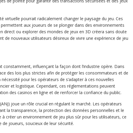
ogies de pointe pour garantir des transactions sécurisées et des jeux
ité virtuelle pourrait radicalement changer le paysage du jeu. Ces
, permettent aux joueurs de se plonger dans des environnements
s en direct ou explorer des mondes de jeux en 3D créera sans doute
nt de nouveaux utilisateurs désireux de vivre une expérience de jeu
t constamment, influençant la façon dont l’industrie opère. Dans
e des lois plus strictes afin de protéger les consommateurs et de
a nécessité pour les opérateurs de s’adapter à ces nouvelles
nancier et logistique. Cependant, ces réglementations peuvent
tion des casinos en ligne et de renforcer la confiance du public.
(ANJ) joue un rôle crucial en régulant le marché. Les opérateurs
t la transparence, la protection des données personnelles et le
 à créer un environnement de jeu plus sûr pour les utilisateurs, ce
 de joueurs, soucieux de leur sécurité.