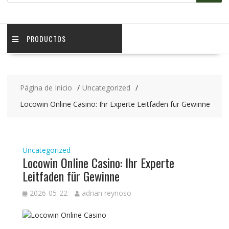
PRODUCTOS
Página de Inicio
Uncategorized
Locowin Online Casino: Ihr Experte Leitfaden für Gewinne
Uncategorized
Locowin Online Casino: Ihr Experte
Leitfaden für Gewinne
2026-05-22
adrian reynoso