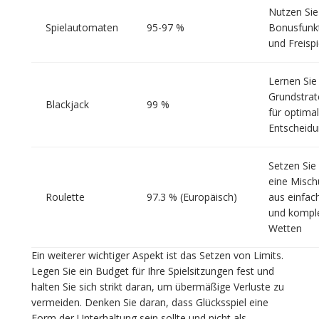
Nutzen Sie
Spielautomaten
95-97 %
Bonusfunk
und Freispi
Lernen Sie
Grundstrat
Blackjack
99 %
für optima
Entscheid
Setzen Sie
eine Misc
Roulette
97.3 % (Europäisch)
aus einfac
und kompl
Wetten
Ein weiterer wichtiger Aspekt ist das Setzen von Limits.
Legen Sie ein Budget für Ihre Spielsitzungen fest und
halten Sie sich strikt daran, um übermäßige Verluste zu
vermeiden. Denken Sie daran, dass Glücksspiel eine
Form der Unterhaltung sein sollte und nicht als