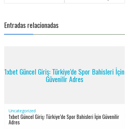
Entradas relacionadas
1xbet Güncel Giriş: Türkiye’de Spor Bahisleri İçin
Güvenilir Adres
Uncategorized
1xbet Güncel Giriş: Türkiye’de Spor Bahisleri İçin Güvenilir
Adres