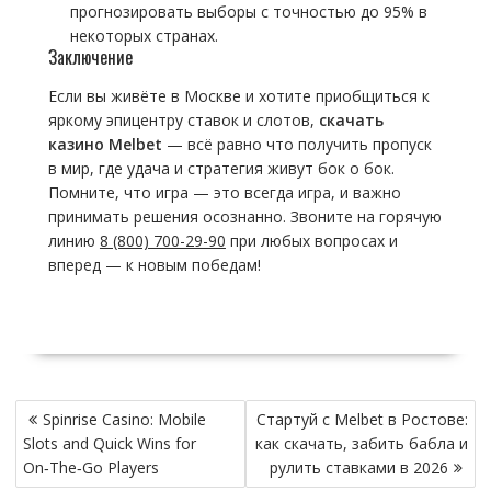
прогнозировать выборы с точностью до 95% в
некоторых странах.
Заключение
Если вы живёте в Москве и хотите приобщиться к
яркому эпицентру ставок и слотов,
скачать
казино Melbet
— всё равно что получить пропуск
в мир, где удача и стратегия живут бок о бок.
Помните, что игра — это всегда игра, и важно
принимать решения осознанно. Звоните на горячую
линию
8 (800) 700-29-90
при любых вопросах и
вперед — к новым победам!
Spinrise Casino: Mobile
Стартуй с Melbet в Ростове:
Slots and Quick Wins for
как скачать, забить бабла и
On‑The‑Go Players
рулить ставками в 2026