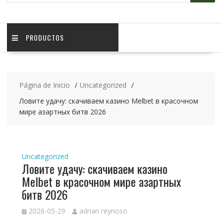
PRODUCTOS
Página de Inicio
Uncategorized
Ловите удачу: скачиваем казино Melbet в красочном
мире азартных битв 2026
Uncategorized
Ловите удачу: скачиваем казино
Melbet в красочном мире азартных
битв 2026
2026-05-29
adrian reynoso