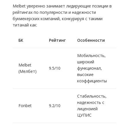
Melbet уверенно занимает лидирующие позиции в
рейтингах по популярности и надежности
букмекерских компаний, конкурируя с такими
титанай как:
БК
Рейтинг
Особенности
Мобильность,
широкий
Melbet
9.5/10
функционал,
(Мелбет)
высокие
коэффициенты
Стабильность,
надежность с
Fonbet
9.2/10
лицензией
ЦУПИС