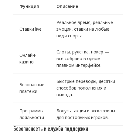
Функция
Описание
Реальное время, реальные
Ставки live
эмоции, ставки на любые
виды спорта.
Слоты, рулетка, покер —
Онлайн-
всё собрано в одном
казино
плавном интерфейсе.
Быстрые переводы, десятки
Безопасные
способов пополнения и
платежи
вывода.
Программы
Бонусы, акции и эксклюзивы
лояльности
для постоянных игроков.
Безопасность и служба поддержки