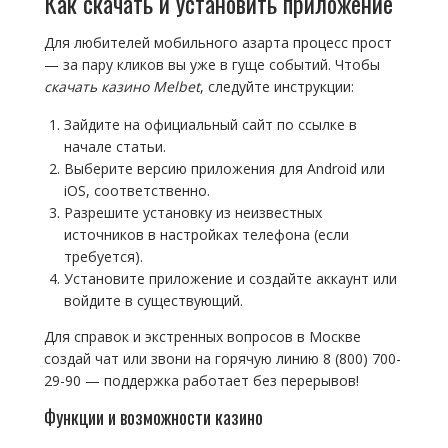
Как скачать и установить приложение
Для любителей мобильного азарта процесс прост
— за пару кликов вы уже в гуще событий. Чтобы
скачать казино Melbet
, следуйте инструкции:
Зайдите на официальный сайт по ссылке в
начале статьи.
Выберите версию приложения для Android или
iOS, соответственно.
Разрешите установку из неизвестных
источников в настройках телефона (если
требуется).
Установите приложение и создайте аккаунт или
войдите в существующий.
Для справок и экстренных вопросов в Москве
создай чат или звони на горячую линию 8 (800) 700-
29-90 — поддержка работает без перерывов!
Функции и возможности казино