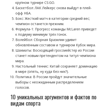
крупном турнире CS:GO.
Баскетбол: ЛАК Лейкерс снова выйдут в плей-
офф НБА.
Бокс: Жесткий матч в категории средний вес;
чемпион останется прежним.
Формула-1: Прогресс команды McLaren приведет
к подиуму минимум трёх гонок.
Волейбол: Сборная Бразилии удивит
обновлённым составом и турниром Кубок мира.
Шахматы: Восходящий гроссмейстер из России
станет новым претендентом на титул чемпиона
мира.
Настольный теннис: Китай сохраняет доминацию
в мире (опять, ну куда без них?).
Политика: В России пройдут значительные
выборы с неожиданным распределением
голосов.
10 уникальных аргументов и фактов по
видам спорта