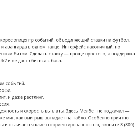
скорее эпицентр событий, объединяющий ставки на футбол,
и и авангарда в одном танце. Интерфейс лаконичный, но
енным битом. Сделать ставку — проще простого, а поддержка
4/7 и не даст сбиться с баса.
ом событий.
рофи.
нг, и даже рестлинг.
сия.
дежность и скорость выплаты. Здесь Мелбет не подкачал —
 же миг, как выигрыш выпадает на табло. Особенно приятно
сы и отличается клиентоориентированностью, звоните 8 (800)