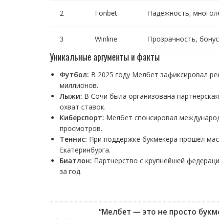
2
Fonbet
Надежность, многол
3
Winline
Прозрачность, бону
Уникальные аргументы и факты
Футбол:
В 2025 году Мелбет зафиксировал ре
миллионов.
Лыжи:
В Сочи была организована партнерская
охват ставок.
Киберспорт:
Мелбет спонсировал международн
просмотров.
Теннис:
При поддержке букмекера прошел маст
Екатеринбурга.
Биатлон:
Партнерство с крупнейшей федерацие
за год.
“Мелбет — это не просто букм