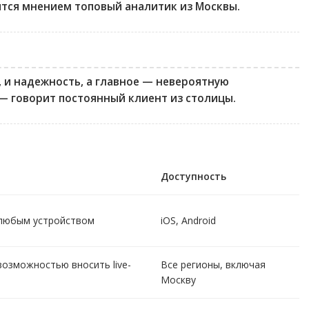
тся мнением топовый аналитик из Москвы.
, и надежность, а главное — невероятную
 — говорит постоянный клиент из столицы.
Доступность
 любым устройством
iOS, Android
озможностью вносить live-
Все регионы, включая
Москву