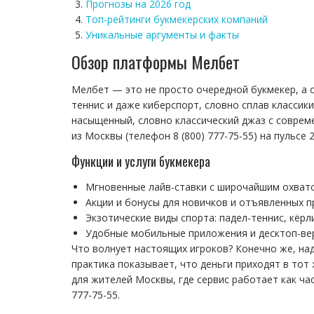
Прогнозы на 2026 год
Топ-рейтинги букмекерских компаний
Уникальные аргументы и факты
Обзор платформы Мелбет
Мелбет — это не просто очередной букмекер, а 
теннис и даже киберспорт, словно сплав классик
насыщенный, словно классический джаз с соврем
из Москвы (телефон 8 (800) 777-75-55) на пульсе 2
Функции и услуги букмекера
Мгновенные лайв-ставки с широчайшим охват
Акции и бонусы для новичков и отъявленных п
Экзотические виды спорта: падел-теннис, кёрли
Удобные мобильные приложения и десктоп-вер
Что волнует настоящих игроков? Конечно же, на
практика показывает, что деньги приходят в тот
для жителей Москвы, где сервис работает как ча
777-75-55.