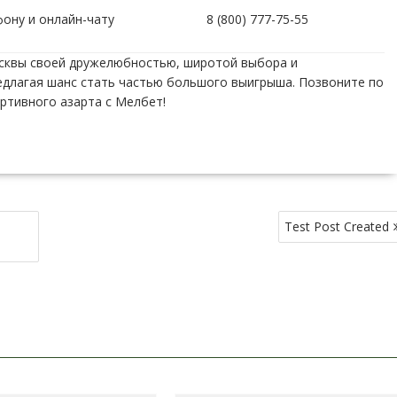
ону и онлайн-чату
8 (800) 777-75-55
сквы своей дружелюбностью, широтой выбора и
едлагая шанс стать частью большого выигрыша. Позвоните по
ртивного азарта с Мелбет!
Test Post Created