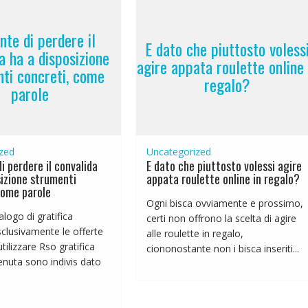
nte di perdere il
E dato che piuttosto voless
a ha a disposizione
agire appata roulette online 
ti concreti, come
regalo?
parole
zed
Uncategorized
i perdere il convalida
E dato che piuttosto volessi agire
sizione strumenti
appata roulette online in regalo?
come parole
Ogni bisca ovviamente e prossimo,
logo di gratifica
certi non offrono la scelta di agire
clusivamente le offerte
alle roulette in regalo,
utilizzare Rso gratifica
ciononostante non i bisca inseriti...
tenuta sono indivis dato