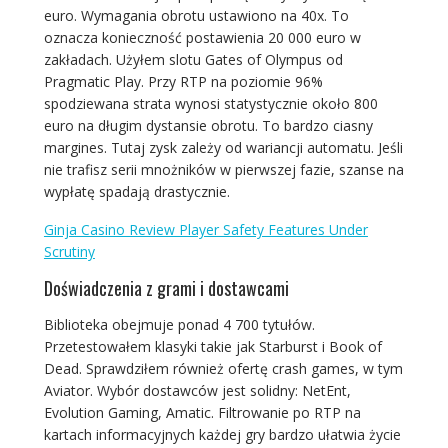
euro. Wymagania obrotu ustawiono na 40x. To
oznacza konieczność postawienia 20 000 euro w
zakładach. Użyłem slotu Gates of Olympus od
Pragmatic Play. Przy RTP na poziomie 96%
spodziewana strata wynosi statystycznie około 800
euro na długim dystansie obrotu. To bardzo ciasny
margines. Tutaj zysk zależy od wariancji automatu. Jeśli
nie trafisz serii mnożników w pierwszej fazie, szanse na
wypłatę spadają drastycznie.
Ginja Casino Review Player Safety Features Under
Scrutiny
Doświadczenia z grami i dostawcami
Biblioteka obejmuje ponad 4 700 tytułów.
Przetestowałem klasyki takie jak Starburst i Book of
Dead. Sprawdziłem również ofertę crash games, w tym
Aviator. Wybór dostawców jest solidny: NetEnt,
Evolution Gaming, Amatic. Filtrowanie po RTP na
kartach informacyjnych każdej gry bardzo ułatwia życie