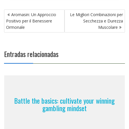
Aromasin: Un Approccio
Le Migliori Combinazioni per
Positivo per il Benessere
Secchezza e Durezza
Ormonale
Muscolare
Entradas relacionadas
Battle the basics: cultivate your winning
gambling mindset