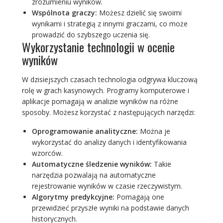
zrozumieniu wyników.
Wspólnota graczy:
Możesz dzielić się swoimi
wynikami i strategią z innymi graczami, co może
prowadzić do szybszego uczenia się.
Wykorzystanie technologii w ocenie
wyników
W dzisiejszych czasach technologia odgrywa kluczową
rolę w grach kasynowych. Programy komputerowe i
aplikacje pomagają w analizie wyników na różne
sposoby. Możesz korzystać z następujących narzędzi:
Oprogramowanie analityczne:
Można je
wykorzystać do analizy danych i identyfikowania
wzorców.
Automatyczne śledzenie wyników:
Takie
narzędzia pozwalają na automatyczne
rejestrowanie wyników w czasie rzeczywistym.
Algorytmy predykcyjne:
Pomagają one
przewidzieć przyszłe wyniki na podstawie danych
historycznych.