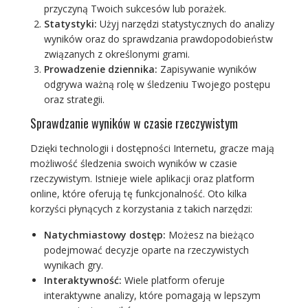
przyczyną Twoich sukcesów lub porażek.
Statystyki:
Użyj narzędzi statystycznych do analizy
wyników oraz do sprawdzania prawdopodobieństw
związanych z określonymi grami.
Prowadzenie dziennika:
Zapisywanie wyników
odgrywa ważną rolę w śledzeniu Twojego postępu
oraz strategii.
Sprawdzanie wyników w czasie rzeczywistym
Dzięki technologii i dostępności Internetu, gracze mają
możliwość śledzenia swoich wyników w czasie
rzeczywistym. Istnieje wiele aplikacji oraz platform
online, które oferują tę funkcjonalność. Oto kilka
korzyści płynących z korzystania z takich narzędzi:
Natychmiastowy dostęp:
Możesz na bieżąco
podejmować decyzje oparte na rzeczywistych
wynikach gry.
Interaktywność:
Wiele platform oferuje
interaktywne analizy, które pomagają w lepszym