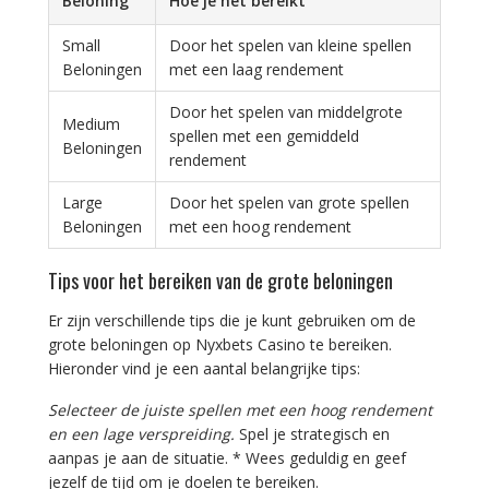
Beloning
Hoe je het bereikt
Small
Door het spelen van kleine spellen
Beloningen
met een laag rendement
Door het spelen van middelgrote
Medium
spellen met een gemiddeld
Beloningen
rendement
Large
Door het spelen van grote spellen
Beloningen
met een hoog rendement
Tips voor het bereiken van de grote beloningen
Er zijn verschillende tips die je kunt gebruiken om de
grote beloningen op Nyxbets Casino te bereiken.
Hieronder vind je een aantal belangrijke tips:
Selecteer de juiste spellen met een hoog rendement
en een lage verspreiding.
Spel je strategisch en
aanpas je aan de situatie. * Wees geduldig en geef
jezelf de tijd om je doelen te bereiken.