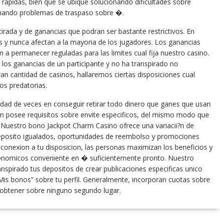
rapidas, bien que se ubique solucionando dificultades sobre
onando problemas de traspaso sobre �.
rada y de ganancias que podran ser bastante restrictivos. En
s y nunca afectan a la mayoria de los jugadores. Los ganancias
 a permanecer reguladas para las limites cual fija nuestro casino.
los ganancias de un participante y no ha transpirado no
an cantidad de casinos, hallaremos ciertas disposiciones cual
os predatorias.
dad de veces en conseguir retirar todo dinero que ganes que usan
rm posee requisitos sobre envite especificos, del mismo modo que
a. Nuestro bono Jackpot Charm Casino ofrece una variacii?n de
deposito igualados, oportunidades de reembolso y promociones
conexion a tu disposicion, las personas maximizan los beneficios y
conomicos conveniente en � suficientemente pronto. Nuestro
anspirado tus depositos de crear publicaciones especificas unico
Mis bonos” sobre tu perfil. Generalmente, incorporan cuotas sobre
 obtener sobre ninguno segundo lugar.