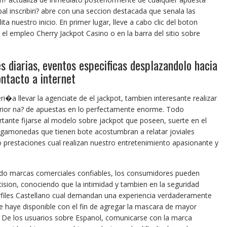
al inscribiri? abre con una seccion destacada que senala las
a nuestro inicio. En primer lugar, lleve a cabo clic del boton
 el empleo Cherry Jackpot Casino o en la barra del sitio sobre
es diarias, eventos especificas desplazandolo hacia
ontacto a internet
�a llevar la agenciate de el jackpot, tambien interesante realizar
nferior na? de apuestas en lo perfectamente enorme. Todo
rtante fijarse al modelo sobre jackpot que poseen, suerte en el
ragamonedas que tienen bote acostumbran a relatar joviales
o prestaciones cual realizan nuestro entretenimiento apasionante y
do marcas comerciales confiables, los consumidores pueden
cision, conociendo que la intimidad y tambien en la seguridad
perfiles Castellano cual demandan una experiencia verdaderamente
se haye disponible con el fin de agregar la mascara de mayor
o. De los usuarios sobre Espanol, comunicarse con la marca