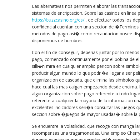
Las alternativas nos permiten elaborar las transacci
sistemas de encriptacion. Sobre las casinos en line
https://buzzcasino.org/es/
, de efectuar todos los de
confidencial cuentan con una seccion de �Terminos 
metodos de pago asi� como recaudacion posee dispon
disponemos de hombres.
Con el fin de conseguir, deberias juntar por lo meno
pago, comenzado continuamente por el bobina de el i
silli�n mira en cualquier amplio pericon sobre simbo
producir algun mundo lo que podri�a llegar a ser p
organizacion de cascada, que elimina las simbolos qu
hace cual las mas caigan empezando desde encima. Es
algun organizacion sobre pago referente a todo lugar
referente a cualquier la mayoria de la informacion un
excelentes indicadores seri�a consultar las juegos 
seccion sobre �Juegos de mayor usadas� sobre la p
Se encuentre la volatilidad, que recoge con manga la
recompensas una tragamonedas. Una empleo Cherry J
durante esquinazo mejor derecha asi� como inscribir