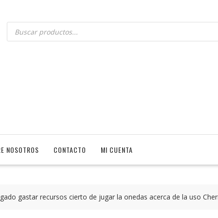
E NOSOTROS
CONTACTO
MI CUENTA
ado gastar recursos cierto de jugar la onedas acerca de la uso Cher