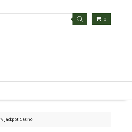
0
ry Jackpot Casino