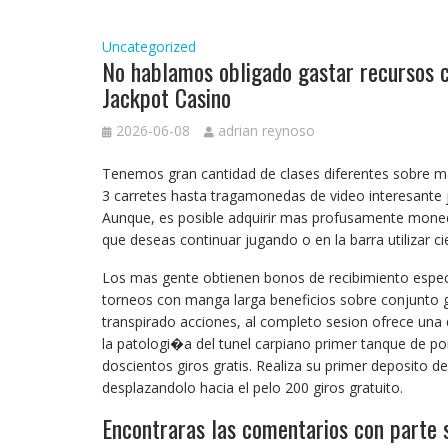
Uncategorized
No hablamos obligado gastar recursos c
Jackpot Casino
2026-06-08
adrian reynoso
Tenemos gran cantidad de clases diferentes sobre 
3 carretes hasta tragamonedas de video interesante 
Aunque, es posible adquirir mas profusamente moned
que deseas continuar jugando o en la barra utilizar ci
Los mas gente obtienen bonos de recibimiento especif
torneos con manga larga beneficios sobre conjunto g
transpirado acciones, al completo sesion ofrece una
la patologi�a del tunel carpiano primer tanque de 
doscientos giros gratis. Realiza su primer deposito 
desplazandolo hacia el pelo 200 giros gratuito.
Encontraras las comentarios con parte 