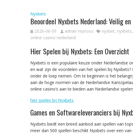
Nyxbets
Beoordeel Nyxbets Nederland: Veilig e
2026-06-09
adrian reynoso
nyxbet
,
nyxbets
online casino nederland
Hier Spelen bij Nyxbets: Een Overzicht
Nyxbets is een populaire keuze onder Nederlandse onl
en wat zijn de voordelen van het spelen bij Nyxbets?
onder de loep nemen. Om te beginnen is het belangri
aan de hoge normen van de Nederlandse Kansspelauto
online casino’s aan te bieden aan Nederlandse speler
hier spelen bij Nyxbets
Games en Softwareleveranciers bij Nyx
Nyxbets biedt een breed aanbod aan spellen van tops
meer dan 500 spellen beschikt Nyxbets over een van d