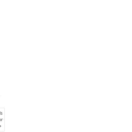
ds
or