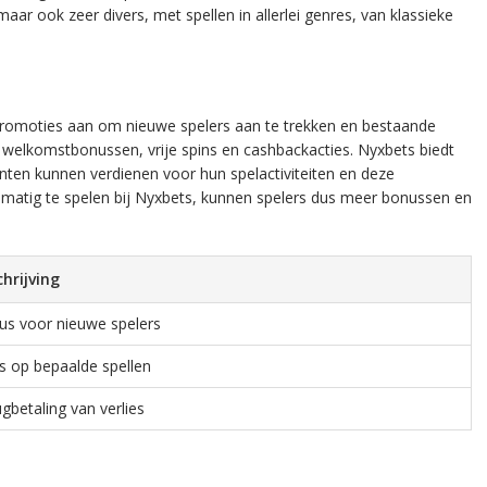
 maar ook zeer divers, met spellen in allerlei genres, van klassieke
promoties aan om nieuwe spelers aan te trekken en bestaande
 welkomstbonussen, vrije spins en cashbackacties. Nyxbets biedt
ten kunnen verdienen voor hun spelactiviteiten en deze
matig te spelen bij Nyxbets, kunnen spelers dus meer bonussen en
hrijving
us voor nieuwe spelers
s op bepaalde spellen
gbetaling van verlies