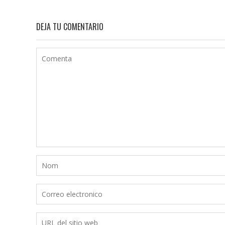
DEJA TU COMENTARIO