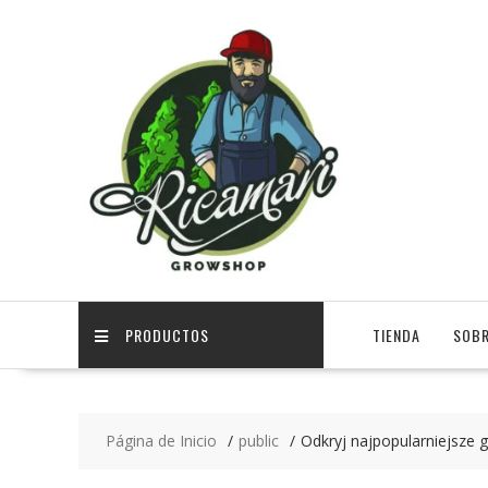
PRODUCTOS
TIENDA
SOBR
Página de Inicio
public
Odkryj najpopularniejsze 