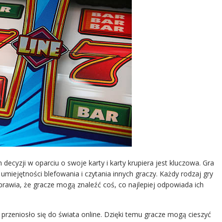
cyzji w oparciu o swoje karty i karty krupiera jest kluczowa. Gra
e umiejętności blefowania i czytania innych graczy. Każdy rodzaj gry
rawia, że gracze mogą znaleźć coś, co najlepiej odpowiada ich
 przeniosło się do świata online. Dzięki temu gracze mogą cieszyć