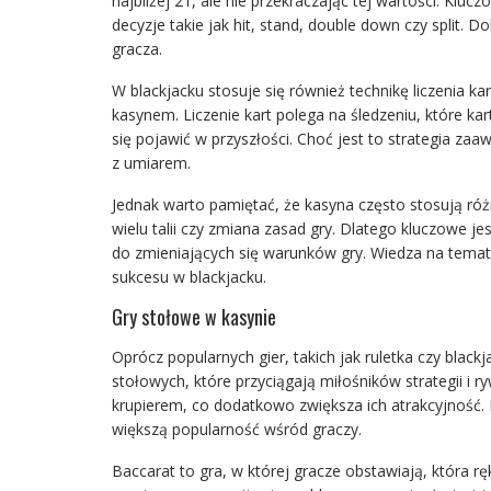
najbliżej 21, ale nie przekraczając tej wartości. Klu
decyzje takie jak hit, stand, double down czy split
gracza.
W blackjacku stosuje się również technikę liczenia k
kasynem. Liczenie kart polega na śledzeniu, które ka
się pojawić w przyszłości. Choć jest to strategia za
z umiarem.
Jednak warto pamiętać, że kasyna często stosują różn
wielu talii czy zmiana zasad gry. Dlatego kluczowe je
do zmieniających się warunków gry. Wiedza na temat s
sukcesu w blackjacku.
Gry stołowe w kasynie
Oprócz popularnych gier, takich jak ruletka czy blac
stołowych, które przyciągają miłośników strategii i r
krupierem, co dodatkowo zwiększa ich atrakcyjność.
większą popularność wśród graczy.
Baccarat to gra, w której gracze obstawiają, która rę