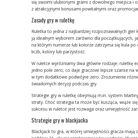
się swoimi ulubionymi grami z dowolnego miejsca i o
z atrakcyjnymi bonusami powitalnymi oraz promocjam
Zasady gry w ruletkę
Ruletka to jedna z najbardziej rozpoznawalnych gier
ją idealnym wyborem zarówno dla początkujących, ja
na którym numerze lub kolorze zatrzyma się kula po o
liczb, kolory lub parzystość.
W ruletce wyróżniamy dwa główne rodzaje: ruletkę e
jedno pole zero, co daje graczowi lepsze szanse na 
w tym dodatkowe podwójne zero. Zrozumienie różni
świadomych decyzji podczas gry.
Strategie gry w ruletkę obejmują m.in. system Marti
straty. Choć strategia ta może być kusząca, wiąże się
sukcesu w ruletce jest rozwaga oraz umiejętność zar
Strategie gry w blackjacka
Blackjack to gra, w której umiejętności gracza maj