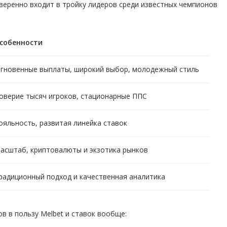
 уверенно входит в тройку лидеров среди известных чемпионов
собенности
гновенные выплаты, широкий выбор, молодежный стиль
оверие тысяч игроков, стационарные ППС
ояльность, развитая линейка ставок
асштаб, криптовалюты и экзотика рынков
радиционный подход и качественная аналитика
в в пользу Melbet и ставок вообще: