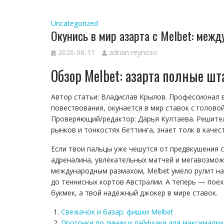
Uncategorized
Окунись в мир азарта с Melbet: меж
2026-06-11
adrian reynoso
Обзор Melbet: азарта полные шт
Автор статьи:
Владислав Крылов
. Профессионал 
повествования, окунается в мир ставок с головой
Проверяющий/редактор:
Дарья Култаева
. Решите
рынков и тонкостях беттинга, знает толк в качес
Если твои пальцы уже чешутся от предвкушения
адреналина, увлекательных матчей и мегавозможн
международным размахом, Melbet умело рулит на
до теннисных кортов Австралии. А теперь — пое
букмек, а твой надёжный джокер в мире ставок.
Свежачок и базар: фишки Melbet
Прогонки по линии и лайфхаки для максималки