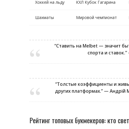
Хоккей на льду
КХЛ Кубок Гагарина
Шахматы
Мировой чемпионат
“Ставить на Melbet — значит б
спорта и ставок.”
“Толстые коэффициенты и живые
других платформах.” — Андрій 
Рейтинг топовых букмекеров: кто све