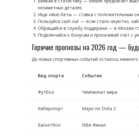
Вникай в статистику — Melbet предлагает вык
незаметных деталек;
Ищи value-беты — ставка с положительным ож
Пользуйся cash out — если стало неуютно, заб
Обращайся в службу поддержки — в Москве гот
Подключайся к бонусам и прокачивай счет с у
Горячие прогнозы на 2026 год — будь
До новых спортивных событий осталось немного 
Вид спорта
Событие
Футбол
Чемпионат мира
Киберспорт
Major по Dota 2
Баскетбол
NBA Финал