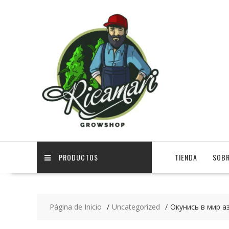
PRODUCTOS
TIENDA
SOBR
Página de Inicio
Uncategorized
Окунись в мир а