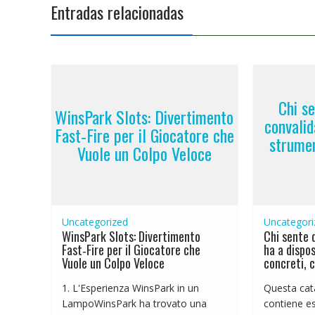
Entradas relacionadas
Chi se
WinsPark Slots: Divertimento
convalid
Fast‑Fire per il Giocatore che
strumen
Vuole un Colpo Veloce
Uncategorized
Uncategori
WinsPark Slots: Divertimento
Chi sente d
Fast‑Fire per il Giocatore che
ha a dispo
Vuole un Colpo Veloce
concreti, 
1. L'Esperienza WinsPark in un
Questa cata
LampoWinsPark ha trovato una
contiene es