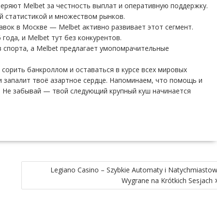
ряют Melbet за честность выплат и оперативную поддержку.
ой статистикой и множеством рынков.
вок в Москве — Melbet активно развивает этот сегмент.
года, и Melbet тут без конкурентов.
в спорта, а Melbet предлагает умопомрачительные
 сорить банкроллом и оставаться в курсе всех мировых
и запалит твоё азартное сердце. Напоминаем, что помощь и
0. Не забывай — твой следующий крупный куш начинается
Legiano Casino – Szybkie Automaty i Natychmiasto
Wygrane na Krótkich Sesjach