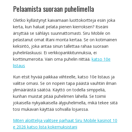
Pelaamista suoraan puhelimella
Oletko kyllästynyt kaivamaan luottokortteja esiin joka
kerta, kun haluat pelata pienen kierroksen? Itseäni
ärsyttää se sähläys suunnattomasti. Siru Mobile on
pelastanut omat iltani monta kertaa. Se on kotimainen
keksintö, joka antaa sinun tallettaa rahaa suoraan
puhelinlaskuusi. Ei verkkopankkitunnuksia, ei
korttinumeroita. Vain oma puhelin riittää.
katso 10e
listaus
Kun etsit hyvää paikkaa viihteelle, katso 10e listaus ja
valitse omasi. Se on nopein tapa päästä vauhtiin ilman
ylimääräistä säätöä. Käyttö on todella simppeliä,
kunhan muistat pitää puhelimen lähellä. Se toimii
jokaisella nykyaikaisella älypuhelimella, mikä tekee siitä
tosi mukavan käyttää sohvalla lojuessa.
Miten aloittelija valitsee parhaat Siru Mobile kasinot 10
e 2026 katso lista kokemuksistani