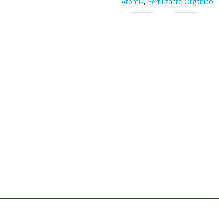
Atomik
,
Fertilizante Organico