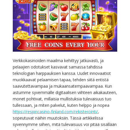
Verkkokasinoiden maailma kehittyy jatkuvasti, ja
pelaajien odotukset kasvavat samassa tahdissa
teknologian harppauksien kanssa. Uudet innovaatiot
muokkaavat pelaamisen tapaa, tehden siitä entistä
saavutettavampaa ja mukaansatempaavampaa. Kun
astumme syvemmälle digitaalisen viihteen aikakauteen,
monet pohtivat, millaisia mullistuksia tulevaisuus tuo
tullessaan, ja miten palvelut, kuten helppo ja nopea
https://respincasino-finland.com/rekisterointi/
,
sopeutuvat näihin muutoksiin. Tässä artikkelissa
syvennymme siihen, mitä tulevaisuus voi pitää sisällään