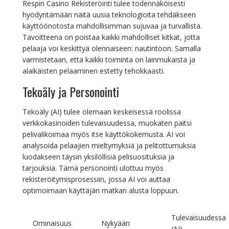
Respin Casino Rekisteröinti tulee todennäköisesti
hyödyntämään näitä uusia teknologioita tehdäkseen
käyttöönotosta mahdollisimman sujuvaa ja turvallista.
Tavoitteena on poistaa kaikki mahdolliset kitkat, jotta
pelaaja voi keskittyä olennaiseen: nautintoon. Samalla
varmistetaan, että kaikki toiminta on lainmukaista ja
alaikäisten pelaaminen estetty tehokkaasti.
Tekoäly ja Personointi
Tekoäly (AI) tulee olemaan keskeisessä roolissa
verkkokasinoiden tulevaisuudessa, muokaten paitsi
pelivalikoimaa myös itse käyttökokemusta. AI voi
analysoida pelaajien mieltymyksiä ja pelitottumuksia
luodakseen täysin yksilöllisiä pelisuosituksia ja
tarjouksia. Tämä personointi ulottuu myös
rekisteröitymisprosessiin, jossa AI voi auttaa
optimoimaan käyttäjän matkan alusta loppuun.
Tulevaisuudessa
Ominaisuus
Nykyään
(AI)