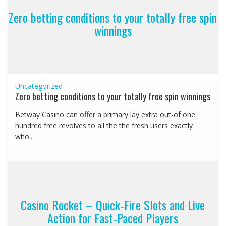
Zero betting conditions to your totally free spin
winnings
Uncategorized
Zero betting conditions to your totally free spin winnings
Betway Casino can offer a primary lay extra out-of one
hundred free revolves to all the the fresh users exactly
who...
Casino Rocket – Quick‑Fire Slots and Live
Action for Fast‑Paced Players