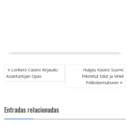
Lonkero Casino Kirjaudu:
Huippu Kasino Suomi:
Asiantuntijan Opas
Piilotetut Edut ja Vinkit
Pelikokemukseen
Entradas relacionadas