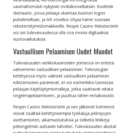
saumattomasti nykyisiin mobiilisovelluksiin. Kuvittele
skenaario, jossa pelaaja skannaa kasinon logon
puhelimellaan, ja AR-sovellus ohjaa hänet suoraan
rekisteröitymislomakkeelle. Respin Casino Rekisteröinti
voi siis tulevaisuudessa olla osa monia digitaalisia
vuorovaikutuksia.
Vastuullisen Pelaamisen Uudet Muodot
Tulevaisuuden verkkokasinoiden ytimessä on entistä
vahvemmin vastuullinen pelaaminen. Teknologian
kehittyessä myös välineet vastuullisen pelaamisen
edistämiseen paranevat. AI voi esimerkiksi tunnistaa
pelaajan käyttäytymismalleja, jotka saattavat viitata
ongelmapelaamiseen, ja puuttua siihen ennakoivasti.
Respin Casino Rekisteröinti ja sen jälkeiset toiminnot
voivat sisältää kehittyneempiä työkaluja pelirajojen
asettamiseen, aikamuistutuksia ja selkeitä linkkejä
peliongelmiin auttaviin tahoihin. Tulevaisuuden alustat
pyrkivät tekemään näistä työkaluista helppokäyttöisiä