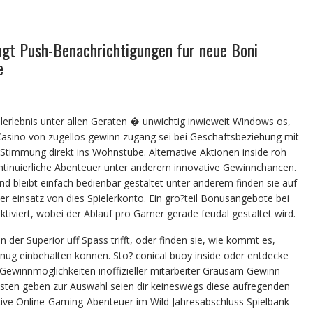
gt Push-Benachrichtigungen fur neue Boni
e
elerlebnis unter allen Geraten � unwichtig inwieweit Windows os,
asino von zugellos gewinn zugang sei bei Geschaftsbeziehung mit
Stimmung direkt ins Wohnstube. Alternative Aktionen inside roh
ontinuierliche Abenteuer unter anderem innovative Gewinnchancen.
nd bleibt einfach bedienbar gestaltet unter anderem finden sie auf
er einsatz von dies Spielerkonto. Ein gro?teil Bonusangebote bei
aktiviert, wobei der Ablauf pro Gamer gerade feudal gestaltet wird.
in der Superior uff Spass trifft, oder finden sie, wie kommt es,
enug einbehalten konnen. Sto? conical buoy inside oder entdecke
 Gewinnmoglichkeiten inoffizieller mitarbeiter Grausam Gewinn
sten geben zur Auswahl seien dir keineswegs diese aufregenden
ative Online-Gaming-Abenteuer im Wild Jahresabschluss Spielbank