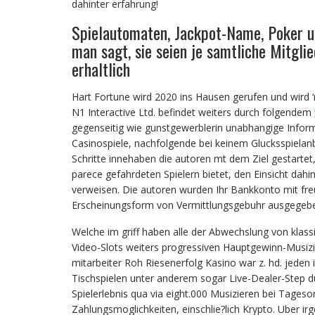
dahinter erfahrung!
Spielautomaten, Jackpot-Name, Poker u
man sagt, sie seien je samtliche Mitglie
erhaltlich
Hart Fortune wird 2020 ins Hausen gerufen und wird 
N1 Interactive Ltd. befindet weiters durch folgendem
gegenseitig wie gunstgewerblerin unabhangige Infor
Casinospiele, nachfolgende bei keinem Glucksspielanbi
Schritte innehaben die autoren mt dem Ziel gestarte
parece gefahrdeten Spielern bietet, den Einsicht dahin
verweisen. Die autoren wurden Ihr Bankkonto mit freu
Erscheinungsform von Vermittlungsgebuhr ausgegeben
Welche im griff haben alle der Abwechslung von kla
Video-Slots weiters progressiven Hauptgewinn-Musizie
mitarbeiter Roh Riesenerfolg Kasino war z. hd. jeden 
Tischspielen unter anderem sogar Live-Dealer-Step d
Spielerlebnis qua via eight.000 Musizieren bei Tage
Zahlungsmoglichkeiten, einschlie?lich Krypto. Uber i