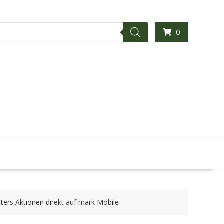
0
ers Aktionen direkt auf mark Mobile