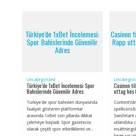
Türkiye’de 1xBet İncelemesi:
Casinon 
Spor Bahislerinde Güvenilir
Rapp utt
Adres
Uncategorized
Uncategori
Türkiye’de 1xBet İncelemesi: Spor
Casinon ti
Bahislerinde Güvenilir Adres
uttag hos 
Türkiye'de spor bahisleri dünyasında
ContentVär
faaliyet gösteren platformlar
spellicensB
arasında 1xBet son yıllarda dikkat
SwishKant 
çekmeye başladı. Spor gazetecisi
utländska c
olarak çeşitli spor etkinliklerini ve...
insättningsk
bege sig un