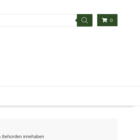
0
chen Behorden innehaben