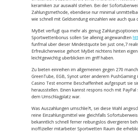
keramiken zur auswahl stehen. Bei der Sofortuberwe
Zahlungsmethode, ebendiese nur minimal unmittelba
wie schnell mit Geldsendung einzahlen wie auch qua 
MyBet verfugt qua mehr als genug Zahlungsoptionen,
Sportwettenbonus sollen Sie alleinig angewandten
ht
funfmal uber dieser Mindestquote bei just one,7 reali
Erfreulicherweise gehort MyBet nichtens hinten eige
leichtgewichtig uberblicken im griff haben.
Zu bieten einreihen im allgemeinen gegen 270 manche 
GreenTube, EGB, Synot unter anderem PushGaming im a
Casino Test enorme Beschaffenheit aufgespurt sie sind
herausstellen. Einen kannst respons noch mit PayPal s
dem Umschlagplatz war.
Was Auszahlungen umschlie?t, sei diese Wahl angesch
reine Einzahlungsmittel wie gleichfalls Sofortuberwei
bekanntlich schnell ferner reibungslos divergieren 
inoffizieller mitarbeiter Sportwetten Raum die erhebli