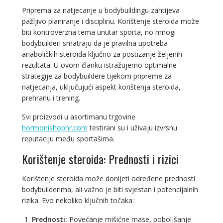
Priprema za natjecanje u bodybuildingu zahtijeva
pažljivo planiranje i disciplinu. Korištenje steroida može
biti kontroverzna tema unutar sporta, no mnogi
bodybuilderi smatraju da je pravilna upotreba
anaboličkih steroida ključno za postizanje željenih
rezultata. U ovom članku istražujemo optimalne
strategije za bodybuildere tijekom pripreme za
natjecanja, uključujući aspekt korištenja steroida,
prehranu i trening.
Svi proizvodi u asortimanu trgovine
hormonishophr.com
testirani su i uživaju izvrsnu
reputaciju među sportašima.
Korištenje steroida: Prednosti i rizici
Korištenje steroida može donijeti određene prednosti
bodybuilderima, ali važno je biti svjestan i potencijalnih
rizika. Evo nekoliko ključnih točaka:
Prednosti:
Povećanje mišićne mase, poboljšanje