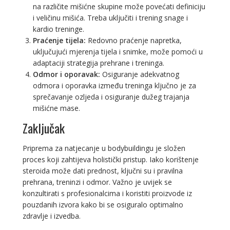
na različite mišićne skupine može povećati definiciju
i veličinu mišića. Treba uključiti i trening snage i
kardio treninge.
Praćenje tijela:
Redovno praćenje napretka,
uključujući mjerenja tijela i snimke, može pomoći u
adaptaciji strategija prehrane i treninga.
Odmor i oporavak:
Osiguranje adekvatnog
odmora i oporavka između treninga ključno je za
sprečavanje ozljeda i osiguranje dužeg trajanja
mišićne mase.
Zaključak
Priprema za natjecanje u bodybuildingu je složen
proces koji zahtijeva holistički pristup. Iako korištenje
steroida može dati prednost, ključni su i pravilna
prehrana, treninzi i odmor. Važno je uvijek se
konzultirati s profesionalcima i koristiti proizvode iz
pouzdanih izvora kako bi se osiguralo optimalno
zdravlje i izvedba.