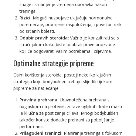
snage i smanjenje vremena oporavka nakon
treninga.
Rizici:
Mogući nuspojave uključuju hormonalne
poremećaje, promjene raspoloženja, i povećan rizik
od srčanih bolesti.
Odabir pravih steroida:
Važno je konzultirati se s
stručnjakom kako biste odabrali prave proizvode
koji će odgovarati vašim potrebama i ciljevima.
Optimalne strategije pripreme
Osim korištenja steroida, postoji nekoliko ključnih
strategija koje bodybuilderi trebaju slijediti tijekom
pripreme za natjecanje:
Pravilna prehrana:
Uravnotežena prehrana s
naglaskom na proteine, zdrave ugljikohidrate i masti
je ključna za postizanje ciljeva. Mnogi bodybuilderi
također koriste dodatke prehrani za poboljšanje
performansi.
Prilagođeni treninzi:
Planiranje treninga s fokusom