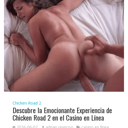
Chicken Road 2
Descubre la Emocionante Experiencia de
Chicken Road 2 en el Casino en Línea
2026-06-02
adrian reynoso
casino en línea
,