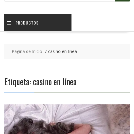
PRODUCTOS
Página de Inicio
casino en línea
Etiqueta:
casino en línea