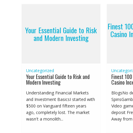
Finest 10
Your Essential Guide to Risk
Casino I
and Modern Investing
Uncategorized
Uncategori
Your Essential Guide to Risk and
Finest 100
Modern Investing
Casino Inc
Understanding Financial Markets
BlogsNo de
and Investment BasicsI started with
SpinsGambl
$500 on Vanguard fifteen years
Video game
ago, completely lost. The market
deposit Fr
wasn't a monolith...
Away from