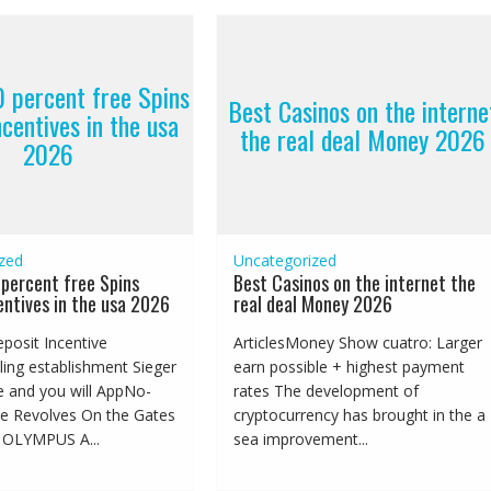
0 percent free Spins
Best Casinos on the interne
ncentives in the usa
the real deal Money 2026
2026
zed
Uncategorized
 percent free Spins
Best Casinos on the internet the
entives in the usa 2026
real deal Money 2026
posit Incentive
ArticlesMoney Show cuatro: Larger
ing establishment Sieger
earn possible + highest payment
 and you will AppNo-
rates The development of
ee Revolves On the Gates
cryptocurrency has brought in the a
 OLYMPUS A...
sea improvement...