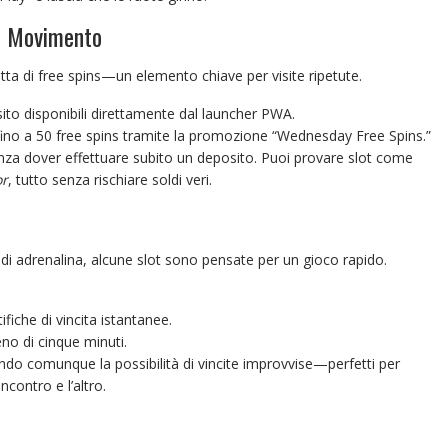
in Movimento
atta di free spins—un elemento chiave per visite ripetute.
ito disponibili direttamente dal launcher PWA.
ino a 50 free spins tramite la promozione “Wednesday Free Spins.”
nza dover effettuare subito un deposito. Puoi provare slot come
or
, tutto senza rischiare soldi veri.
i adrenalina, alcune slot sono pensate per un gioco rapido.
fiche di vincita istantanee.
no di cinque minuti.
do comunque la possibilità di vincite improvvise—perfetti per
ncontro e l’altro.