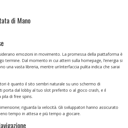
rtata di Mano
se
 desiderano emozioni in movimento. La promessa della piattaforma è
go termine. Dal momento in cui atterri sulla homepage, l’energia si
o una vasta libreria, mentre un’interfaccia pulita indica che sarai
tori è quanto il sito sembri naturale su uno schermo di
porta dal lobby al tuo slot preferito o al gioco crash, e il
pila di free spins.
imensione; riguarda la velocità. Gli sviluppatori hanno assicurato
a meno tempo in attesa e più tempo a giocare.
Navigazione