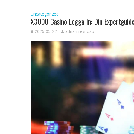
Uncategorized
X3000 Casino Logga In: Din Expertguide
2026-05-22
adrian reynoso