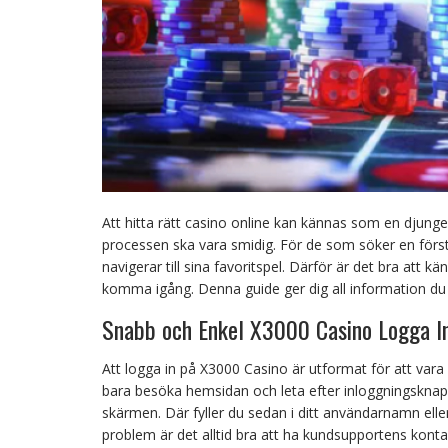
Att hitta rätt casino online kan kännas som en djungel,
processen ska vara smidig. För de som söker en förstk
navigerar till sina favoritspel. Därför är det bra att k
komma igång. Denna guide ger dig all information du b
Snabb och Enkel X3000 Casino Logga I
Att logga in på X3000 Casino är utformat för att vara
bara besöka hemsidan och leta efter inloggningsknapp
skärmen. Där fyller du sedan i ditt användarnamn elle
problem är det alltid bra att ha kundsupportens kontak