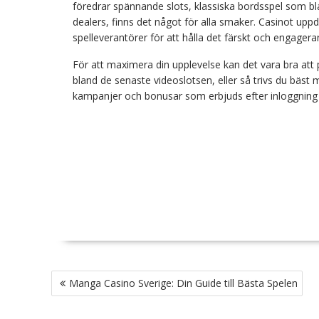
föredrar spännande slots, klassiska bordsspel som blac
dealers, finns det något för alla smaker. Casinot uppd
spelleverantörer för att hålla det färskt och engagera
För att maximera din upplevelse kan det vara bra att 
bland de senaste videoslotsen, eller så trivs du bäs
kampanjer och bonusar som erbjuds efter inloggning ka
Manga Casino Sverige: Din Guide till Bästa Spelen