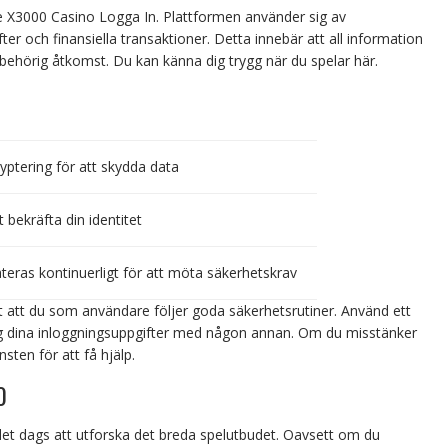
rje X3000 Casino Logga In. Plattformen använder sig av
ter och finansiella transaktioner. Detta innebär att all information
behörig åtkomst. Du kan känna dig trygg när du spelar här.
yptering för att skydda data
 bekräfta din identitet
eras kontinuerligt för att möta säkerhetskrav
t att du som användare följer goda säkerhetsrutiner. Använd ett
drig dina inloggningsuppgifter med någon annan. Om du misstänker
ten för att få hjälp.
0
et dags att utforska det breda spelutbudet. Oavsett om du