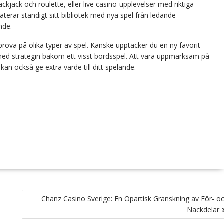
kjack och roulette, eller live casino-upplevelser med riktiga
aterar ständigt sitt bibliotek med nya spel från ledande
nde.
prova på olika typer av spel. Kanske upptäcker du en ny favorit
t med strategin bakom ett visst bordsspel. Att vara uppmärksam på
n också ge extra värde till ditt spelande.
Chanz Casino Sverige: En Opartisk Granskning av För- o
Nackdelar