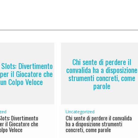
Chi sente di perdere il
Slots: Divertimento
convalida ha a disposizione
 per il Giocatore che
strumenti concreti, come
 un Colpo Veloce
parole
zed
Uncategorized
lots: Divertimento
Chi sente di perdere il convalida
er il Giocatore che
ha a disposizione strumenti
olpo Veloce
concreti, come parole