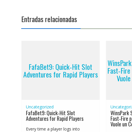
Entradas relacionadas
WinsPark 
FafaBet9: Quick‑Hit Slot
Fast‑Fire
Adventures for Rapid Players
Vuole
Uncategorized
Uncategori
FafaBet9: Quick‑Hit Slot
WinsPark S
Adventures for Rapid Players
Fast‑Fire p
Vuole un C
Every time a player logs into