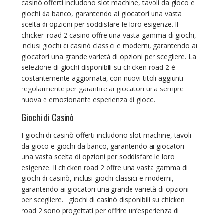
casinò offerti includono slot machine, tavoli da gioco e
giochi da banco, garantendo ai giocatori una vasta
scelta di opzioni per soddisfare le loro esigenze. Il
chicken road 2 casino offre una vasta gamma di giochi,
inclusi giochi di casinò classici e moderni, garantendo ai
giocatori una grande varietà di opzioni per scegliere. La
selezione di giochi disponibili su chicken road 2 è
costantemente aggiornata, con nuovi titoli aggiunti
regolarmente per garantire ai giocatori una sempre
nuova e emozionante esperienza di gioco.
Giochi di Casinò
I giochi di casinò offerti includono slot machine, tavoli
da gioco e giochi da banco, garantendo ai giocatori
una vasta scelta di opzioni per soddisfare le loro
esigenze. Il chicken road 2 offre una vasta gamma di
giochi di casinò, inclusi giochi classici e moderni,
garantendo ai giocatori una grande varietà di opzioni
per scegliere. I giochi di casinò disponibili su chicken
road 2 sono progettati per offrire un’esperienza di