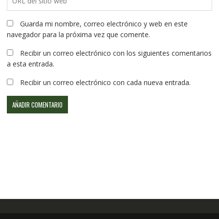
Guarda mi nombre, correo electrónico y web en este
navegador para la próxima vez que comente.
Recibir un correo electrónico con los siguientes comentarios
a esta entrada.
Recibir un correo electrónico con cada nueva entrada.