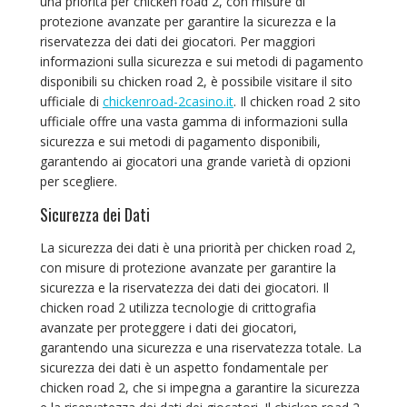
una priorità per chicken road 2, con misure di
protezione avanzate per garantire la sicurezza e la
riservatezza dei dati dei giocatori. Per maggiori
informazioni sulla sicurezza e sui metodi di pagamento
disponibili su chicken road 2, è possibile visitare il sito
ufficiale di
chickenroad-2casino.it
. Il chicken road 2 sito
ufficiale offre una vasta gamma di informazioni sulla
sicurezza e sui metodi di pagamento disponibili,
garantendo ai giocatori una grande varietà di opzioni
per scegliere.
Sicurezza dei Dati
La sicurezza dei dati è una priorità per chicken road 2,
con misure di protezione avanzate per garantire la
sicurezza e la riservatezza dei dati dei giocatori. Il
chicken road 2 utilizza tecnologie di crittografia
avanzate per proteggere i dati dei giocatori,
garantendo una sicurezza e una riservatezza totale. La
sicurezza dei dati è un aspetto fondamentale per
chicken road 2, che si impegna a garantire la sicurezza