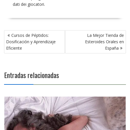
dati dei giocatori.
Cursos de Péptidos:
La Mejor Tienda de
Dosificación y Aprendizaje
Esteroides Orales en
Eficiente
España
Entradas relacionadas