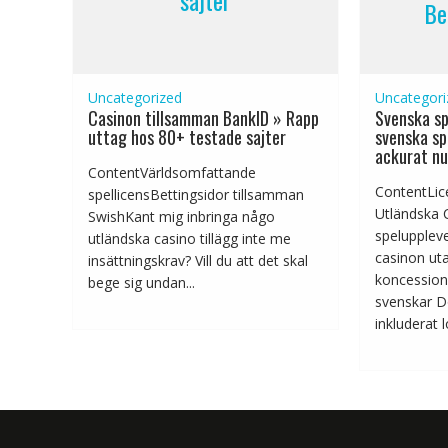
Be
Uncategorized
Uncategori
Casinon tillsamman BankID » Rapp
Svenska sp
uttag hos 80+ testade sajter
svenska sp
ackurat nu
ContentVärldsomfattande
ContentLic
spellicensBettingsidor tillsamman
Utländska 
SwishKant mig inbringa någo
speluppleve
utländska casino tillägg inte me
casinon ut
insättningskrav? Vill du att det skal
koncessio
bege sig undan...
svenskar D
inkluderat l