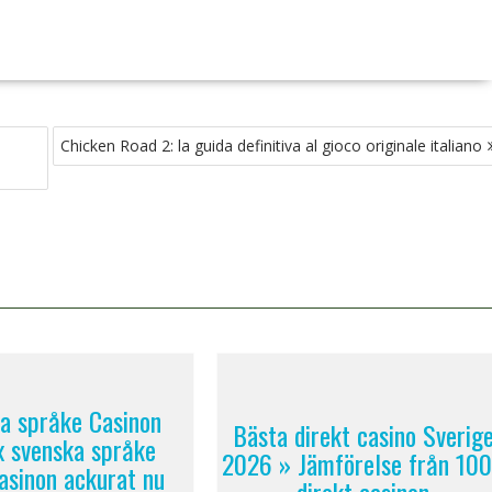
Chicken Road 2: la guida definitiva al gioco originale italiano
a språke Casinon
Bästa direkt casino Sverig
x svenska språke
2026 » Jämförelse från 10
asinon ackurat nu
direkt casinon