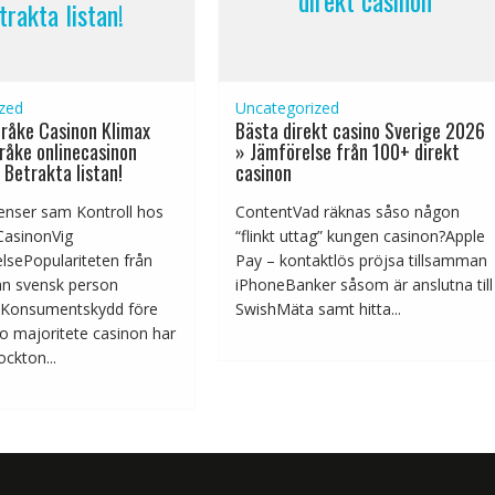
trakta listan!
zed
Uncategorized
råke Casinon Klimax
Bästa direkt casino Sverige 2026
råke onlinecasinon
» Jämförelse från 100+ direkt
 Betrakta listan!
casinon
enser sam Kontroll hos
ContentVad räknas såso någon
CasinonVig
“flinkt uttag” kungen casinon?Apple
lsePopulariteten från
Pay – kontaktlös pröjsa tillsamman
an svensk person
iPhoneBanker såsom är anslutna till
nKonsumentskydd före
SwishMäta samt hitta...
o majoritete casinon har
ockton...